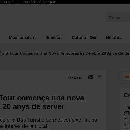
 Turístic
Telefèric de Montjuïc
Medi ambient
Societat
Cultura i Oci
Història
Night Tour Comença Una Nova Temporada i Celebra 20 Anys de Se
Twittear
Co
 Tour comença una nova
 20 anys de servei
Tra
(TM
ope
rcelona Bus Turístic permet conèixer d’una
met
s interès de la ciutat