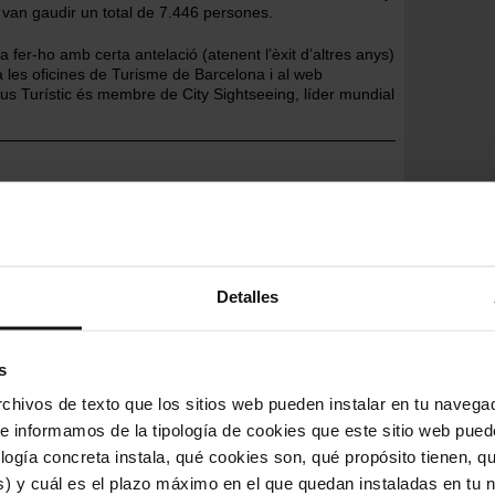
 van gaudir un total de 7.446 persones.
fer-ho amb certa antelació (atenent l’èxit d’altres anys)
a les oficines de Turisme de Barcelona i al web
Bus Turístic és membre de City Sightseeing, líder mundial
itucions
Altres
TMB
Servei
Bus turístic
Anys
2026
Detalles
 nosaltres
.
s
es
hivos de texto que los sitios web pueden instalar en tu navegad
te informamos de la tipología de cookies que este sitio web pued
ogía concreta instala, qué cookies son, qué propósito tienen, qui
) y cuál es el plazo máximo en el que quedan instaladas en tu n