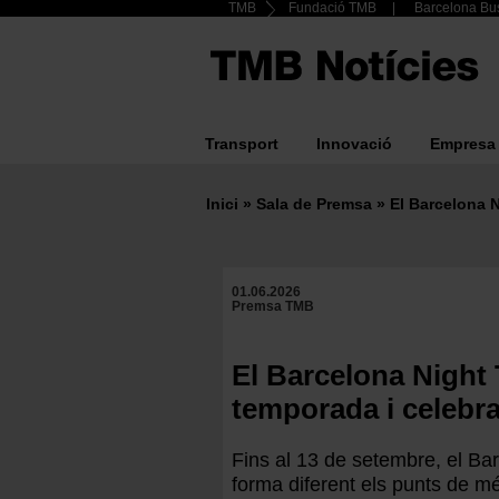
Header
TMB
Fundació TMB
Barcelona Bus
Vés
al
Top
contingut
menu
Transport
Innovació
Empresa
Main
navigation
Inici
Sala de Premsa
El Barcelona 
Fil
d'ariadna
01.06.2026
Premsa TMB
El Barcelona Night
temporada i celebra
Fins al 13 de setembre, el Ba
forma diferent els punts de mé