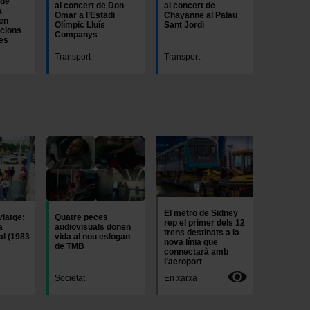
 de
al concert de Don
al concert de
a
Omar a l’Estadi
Chayanne al Palau
en
Olímpic Lluís
Sant Jordi
acions
Companys
ies
Transport
Transport
Imatge
Imatge
El metro de Sidney
viatge:
Quatre peces
rep el primer dels 12
a
audiovisuals donen
trens destinats a la
al (1983
vida al nou eslogan
nova línia que
de TMB
connectarà amb
l’aeroport
Societat
En xarxa