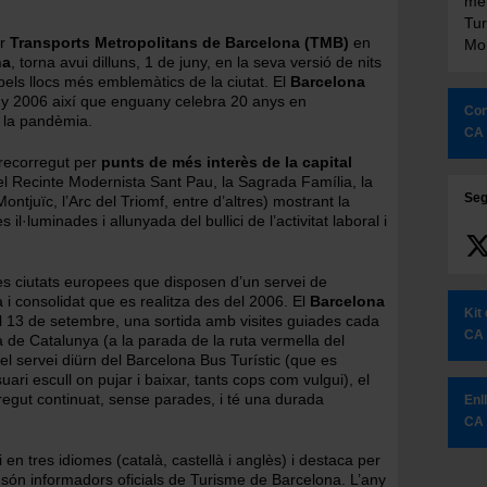
met
Tur
er
Transports Metropolitans de Barcelona (TMB)
en
Mon
na
, torna avui dilluns, 1 de juny, en la seva versió de nits
 pels llocs més emblemàtics de la ciutat. El
Barcelona
ny 2006 així que enguany celebra 20 anys en
Con
 la pandèmia.
CA
 recorregut per
punts de més interès de la capital
 el Recinte Modernista Sant Pau, la Sagrada Família, la
Seg
ntjuïc, l’Arc del Triomf, entre d’altres) mostrant la
l·luminades i allunyada del bullici de l’activitat laboral i
es ciutats europees que disposen d’un servei de
a i consolidat que es realitza des del 2006. El
Barcelona
Kit
s el 13 de setembre, una sortida amb visites guiades cada
CA
ça de Catalunya (a la parada de la ruta vermella del
del servei diürn del Barcelona Bus Turístic (que es
suari escull on pujar i baixar, tants cops com vulgui), el
regut continuat, sense parades, i té una durada
Enl
CA
 en tres idiomes (català, castellà i anglès) i destaca per
es són informadors oficials de Turisme de Barcelona.
L’any