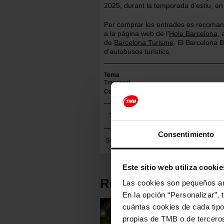
2025, durant la temporada d’estiu, en
Per comprar les entrades es recomana 
a la pàgina web de l’
Hola Barcelona
, 
de
Barcelona Turisme
. El Barcelona 
d’autobusos turístics.
Tema
Transport
Conceptes
Cultural
Servei
Usuaris
Inst
Twittear
Consentimiento
Si necessites més informació,
contacta amb
Este sitio web utiliza cookie
Recursos disponibl
Las cookies son pequeños arc
En la opción “Personalizar”, 
cuántas cookies de cada tipol
propias de TMB o de terceros