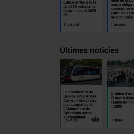
túnel de la L1
Educa arriba a més
metro obliga 
de 5200 estudiants
evacuar un tr
durant el curs 2025-
entre les est
26
de Clot i Glòr
Transport
Transport
Últimes notícies
Imatge
Imatge
La conductora de
Crònica d'un 
Bus de TMB, Roser
El metro d'un
Caroz, protagonitza
capital mundi
una campanya de
- 1999)
l'Ajuntament de
Barcelona sobre
sostenibilitat
En xarxa
Història