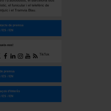
ro i d'autobusos, el Barcelona Bus
ístic, el funicular i el telefèric de
tjuïc i el Tramvia Blau.
tacte de premsa
ES
EN
ueix-nos!
TikTok
 de premsa
ES
EN
laços d’interès
ES
EN