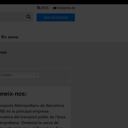
TMB
RSS
Subscriu-te
Link
Sala de premsa
En xarxa
rvei
Català
neix-nos:
nsports Metropolitans de Barcelona
B) és la principal empresa
radora del transport públic de l'àrea
ropolitana. Gestiona la xarxa de