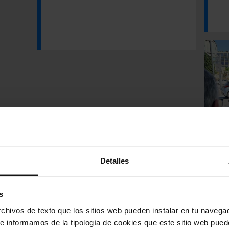
La
Detalles
cr
el
s
am
hivos de texto que los sitios web pueden instalar en tu navegad
te informamos de la tipología de cookies que este sitio web pued
Un