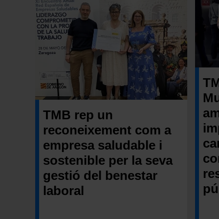
TM
Mu
am
TMB rep un
im
reconeixement com a
ca
empresa saludable i
co
sostenible per la seva
re
gestió del benestar
pú
laboral