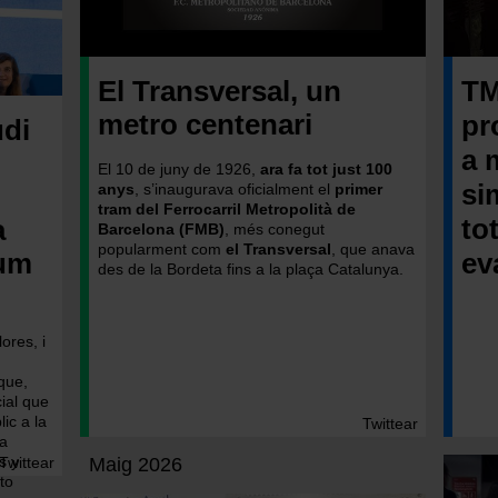
El Transversal, un
TM
metro centenari
pr
udi
a 
El 10 de juny de 1926,
ara fa tot just 100
si
anys
, s’inaugurava oficialment el
primer
tram del Ferrocarril Metropolità de
to
a
Barcelona (FMB)
, més conegut
popularment com
el Transversal
, que anava
rum
ev
des de la Bordeta fins a la plaça Catalunya.
ores, i
que,
cial que
ic a la
Twittear
a
s y
Twittear
Maig 2026
to