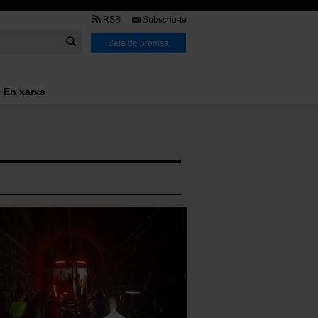
TMB
RSS
Subscriu-te
Link
Sala de premsa
En xarxa