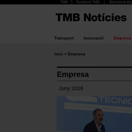
Header
TMB
Fundació TMB
Barcelona Bus
Vés
al
Top
contingut
menu
Transport
Innovació
Empresa
Main
navigation
Inici
Empresa
Fil
d'ariadna
Empresa
Juny 2026