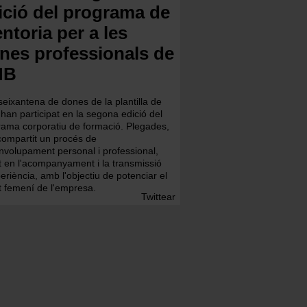
ició del programa de
ntoria per a les
nes professionals de
MB
eixantena de dones de la plantilla de
an participat en la segona edició del
rama corporatiu de formació. Plegades,
compartit un
procés de
nvolupament personal i professional,
t en l'acompanyament i la transmissió
periència,
amb l'objectiu de potenciar el
t femení de l'empresa.
Twittear