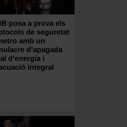
B posa a prova els
otocols de seguretat
metro amb un
mulacre d’apagada
tal d’energia i
acuació integral