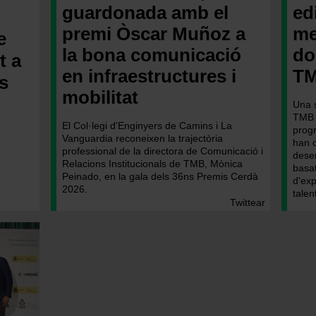
guardonada amb el
ed
premi Òscar Muñoz a
me
e
la bona comunicació
do
t a
en infraestructures i
T
ts
mobilitat
Una s
TMB h
El Col·legi d'Enginyers de Camins i La
prog
Vanguardia reconeixen la trajectòria
han 
professional de la directora de Comunicació i
dese
Relacions Institucionals de TMB, Mònica
basa
Peinado, en la gala dels 36ns Premis Cerdà
d'ex
2026.
talen
Twittear