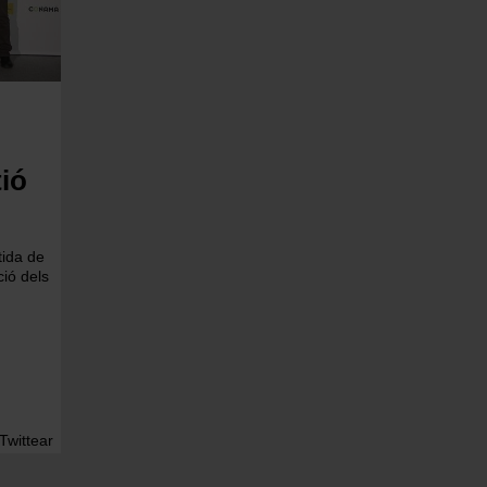
tió
tida de
ció dels
Twittear