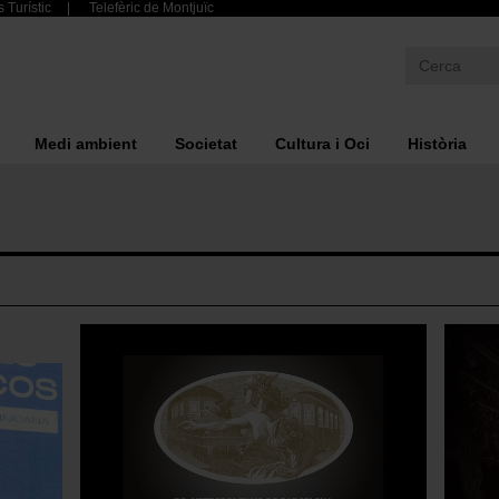
 Turístic
Telefèric de Montjuïc
Medi ambient
Societat
Cultura i Oci
Història