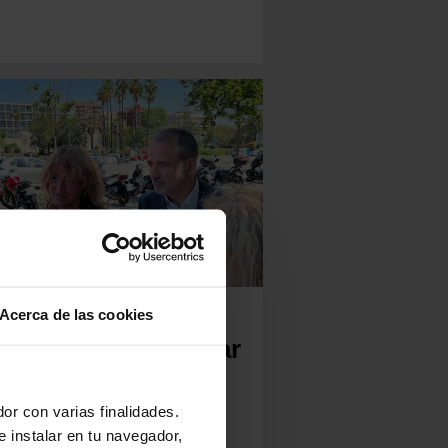
 línia exprés X1
Acerca de las cookies
eixerà per connectar
 centre de la ciutat
b la Zona
or con varias finalidades.
e instalar en tu navegador,
iversitària de