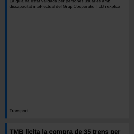
La guia ha estat validada per persones usuàries amb
discapacitat intel·lectual del Grup Cooperatiu TEB i explica
pas a pas com planificar i realitzar un viatge amb total
autonomia.
Transport
TMB licita la compra de 35 trens per