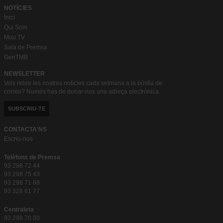
NOTÍCIES
Inici
Qui Som
Mou TV
Sala de Premsa
GenTMB
NEWSLETTER
Vols rebre les nostres notícies cada setmana a la bústia de
correu? Només has de donar-nos una adreça electrònica.
SUBSCRIU-TE
CONTACTA'NS
Escriu-nos
Telèfons de Premsa
93 298 72 44
93 298 75 43
93 298 71 68
93 328 61 77
Centraleta
93 298 70 00