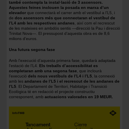
també contempla la instal·lació de 3 ascensors.
Aquestes feines inclouen la posada en marxa d’un
elevador
que connectarà el carrer amb el vestíbul a l’L5, i
de
dos ascensors més que connectaran el vestíbul de
l’L4 amb les respectives andanes
, així com el recrescut
de les mateixes en ambdós sentis —direcció la Pau i direcció
Trinitat Nova—. El pressupost d’aquesta obra es de 8,6
milions d’euros.
Una futura segona fase
Amb l’execució d’aquesta primera fase, quedarà adaptada
l’estació de l’L4.
Els treballs d’accessibilitat es
completaran amb una segona fase
, que inclourà
l’execució
dels nous vestíbuls de l’L4 i l’L5
, la connexió
amb les
andanes de l’L5 i el recrescut de les andanes de
l’L5
. El Departament de Territori, Habitatge i Transició
Ecològica té en redacció el projecte constructiu
corresponent, amb
actuacions valorades en 19 MEUR.
Imatge