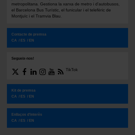
metropolitana. Gestiona la xarxa de metro i d'autobusos,
el Barcelona Bus Turístic, el funicular i el telefèric de
Montjuïc i el Tramvia Blau.
Contacte de premsa
CA
ES
EN
Segueix-nos!
TikTok
Kit de premsa
CA
ES
EN
Enllaços d’interès
CA
ES
EN