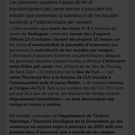
Les persones usuàries hauran de fer el
transbordament pel carrer mentre s’executen els
treballs que permetran la substitució de les escales
existents a l’intercanviador per rampes
L’intercanviador que
uneix les línies 4 i 5
a l’estació de
metro de
Verdaguer
romandrà
tancat des d’aquest
dilluns 13 d’octubre i durant els propers 12 mesos
per
les obres
d’accessibilitat al passadís d’intercanvi
que
permetran la
substitució de les escales per rampes.
L’eliminació d’aquestes barreres arquitectòniques obligarà
les persones usuàries d’aquest enllaç a efectuar
l’intercanvi
entre línies pel carrer
. Així, s’haurà de fer des de Passeig
de Sant Joan —si l’intercanvi es fa
des de l’L4
— i pel
carrer Provença fins a la bocana de l’L5 situada a
l’encreuament amb el carrer Bailèn
, o de manera
inversa
si l’origen és l’L5
. Tant a les sortides des de l’L4 i l’L5 com
pel que fa a peu de carrer, els itineraris de l’enllaç estaran
degudament senyalitzats i no serà descomptat cap
viatge en tornar a validar.
Els treballs, executats pel
Departament de Territori,
Habitatge i Transició Ecològica de la Generalitat, ja van
començar en aquest espai a principis de 2025 amb una
primera fase d’execució que a banda de les rampes