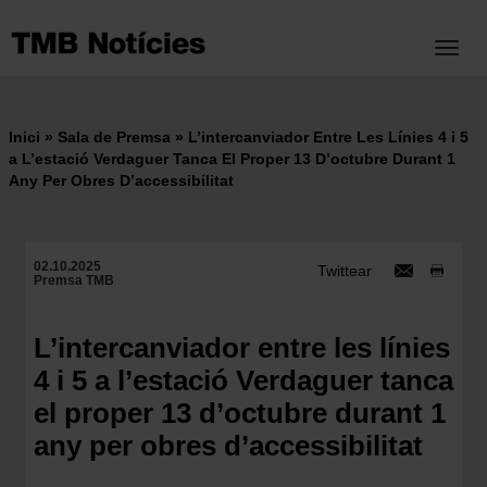
Vés
al
Toggl
contingut
Inici
Sala de Premsa
L’intercanviador Entre Les Línies 4 i 5
Fil
a L’estació Verdaguer Tanca El Proper 13 D’octubre Durant 1
Any Per Obres D’accessibilitat
d'ariadna
02.10.2025
Twittear
Premsa TMB
L’intercanviador entre les línies
4 i 5 a l’estació Verdaguer tanca
el proper 13 d’octubre durant 1
any per obres d’accessibilitat