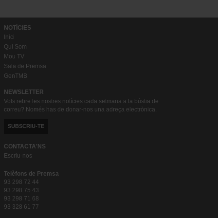
NOTÍCIES
Inici
Qui Som
Mou TV
Sala de Premsa
GenTMB
NEWSLETTER
Vols rebre les nostres notícies cada setmana a la bústia de
correu? Només has de donar-nos una adreça electrònica.
SUBSCRIU-TE
CONTACTA'NS
Escriu-nos
Telèfons de Premsa
93 298 72 44
93 298 75 43
93 298 71 68
93 328 61 77